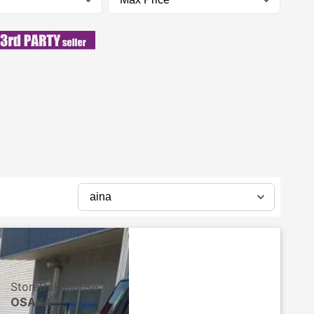
StoreDukahouse
OSAKA