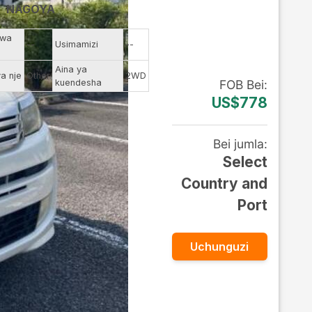
NAGOYA
 wa
--
Usimamizi
--
Aina ya
ya nje
Other
2WD
kuendesha
FOB
Bei
:
US$778
Bei jumla
:
Select
Country and
Port
Uchunguzi