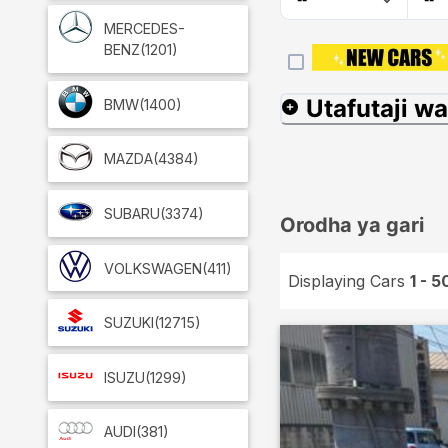
MERCEDES-
BENZ
(1201)
Utafutaji wa
BMW
(1400)
MAZDA
(4384)
SUBARU
(3374)
Orodha ya gari
VOLKSWAGEN
(411)
Displaying Cars
1 - 5
SUZUKI
(12715)
ISUZU
(1299)
AUDI
(381)