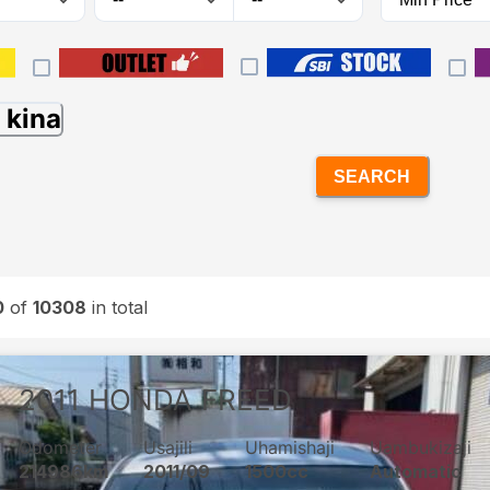
 kina
SEARCH
0
of
10308
in total
2011
HONDA
FREED
Odometer
Usajili
Uhamishaji
Uambukizaji
214986km
2011/09
1500cc
Automatic