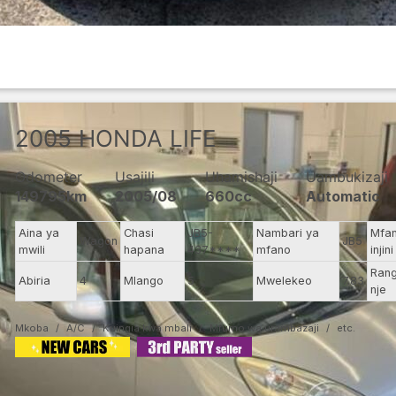
2005
HONDA
LIFE
Odometer
Usajili
Uhamishaji
Uambukizaji
149795km
2005/08
660cc
Automatic
Aina ya
Chasi
JB5-
Nambari ya
Mfa
Wagon
JB5
mwili
hapana
437****
mfano
injini
Rang
Abiria
4
Mlango
5
Mwelekeo
7.83
nje
Mkoba
A/C
Kuingia kwa mbali
Mfumo wa urambazaji