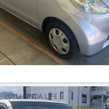
2011
HONDA
LIFE
Odometer
Usajili
Uhamishaji
Uambukizaji