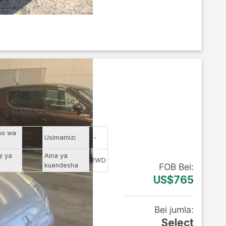
StoreDukahouse
NAGOYA
no wa
--
Usimamizi
--
i ya
Aina ya
Silver
2WD
kuendesha
FOB
Bei
:
US$765
Bei jumla
:
Select