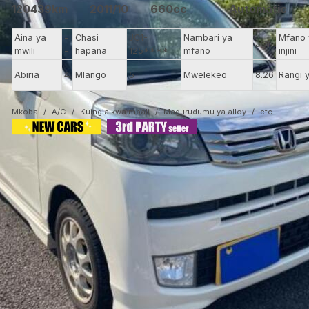
120439km
2011/10
660cc
Automatic
Aina ya
-
Chasi
JC1-
Nambari ya
Mfano
JC1
mwili
-
hapana
125****
mfano
injini
Abiria
4
Mlango
5
Mwelekeo
8.26
Rangi 
Mkoba
A/C
Kuingia kwa mbali
Magurudumu ya alloy