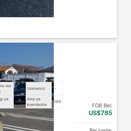
StoreDukahouse
NAKANOSEKI
no wa
--
Usimamizi
--
i
gi ya
Aina ya
White
2WD
kuendesha
FOB
Bei
:
US$785
Bei jumla
: