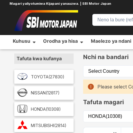
Magari yaliyotumiwa Kijapani yanauzwa. | SBI Motor Japan
Kuhusu
Orodha ya hisa
Maelezo ya ndani
Home
Car List
Nchi na bandari
Tafuta kwa kufanya
TOYOTA
(27830)
Please select Co
NISSAN
(12817)
Tafuta magari
HONDA
(10308)
MITSUBISHI
(2814)