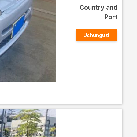
Country and
Port
Uchunguzi
StoreDukahouse