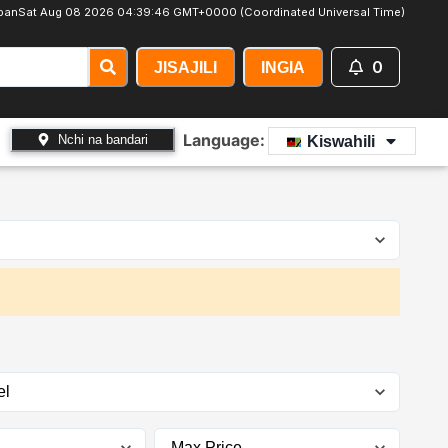
apan
Sat Aug 08 2026 04:39:47 GMT+0000 (Coordinated Universal Time)
0
JISAJILI
INGIA
Language:
Nchi na bandari
Kiswahili