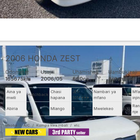
2006
HONDA
ZEST
Odometer
Usajili
Uhamishaji
Uambukizaji
165675km
2006/05
660cc
Automatic
Aina ya
Chasi
JE1-
Nambari ya
Mfa
Hatchback
JE1
mwili
hapana
101****
mfano
injin
Ran
Abiria
4
Mlango
5
Mwelekeo
8.13
nje
Mkoba
A/C
Kuingia kwa mbali