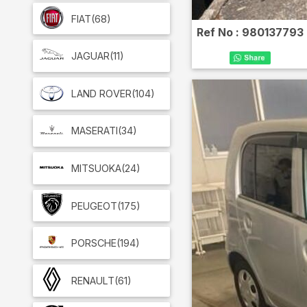
FIAT
(68)
Ref No :
980137793
JAGUAR
(11)
LAND ROVER
(104)
MASERATI
(34)
MITSUOKA
(24)
PEUGEOT
(175)
PORSCHE
(194)
RENAULT
(61)