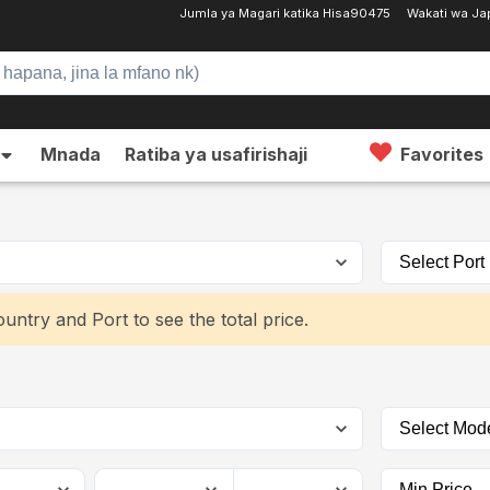
Jumla ya Magari katika Hisa
90475
Wakati wa J
Mnada
Ratiba ya usafirishaji
Favorites
untry and Port to see the total price.