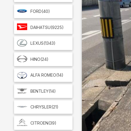
FORD
(40)
DAIHATSU
(9225)
LEXUS
(1343)
HINO
(24)
ALFA ROMEO
(14)
BENTLEY
(14)
CHRYSLER
(21)
CITROEN
(39)