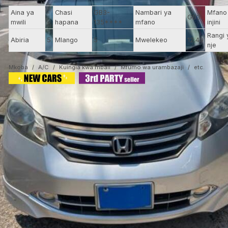
Aina ya
-
Chasi
GB3-
Nambari ya
Mfano
GB3
mwili
-
hapana
135****
mfano
injini
Rangi 
Abiria
5
Mlango
5
Mwelekeo
12.49
nje
Mkoba
A/C
Kuingia kwa mbali
Mfumo wa urambazaji