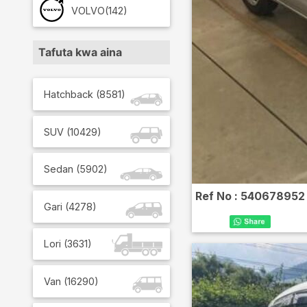
VOLVO
(142)
Tafuta kwa aina
Hatchback
(
8581
)
SUV
(
10429
)
Sedan
(
5902
)
Ref No :
540678952
Gari
(
4278
)
Lori
(
3631
)
Van
(
16290
)