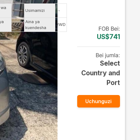
 wa
--
Usimamizi
--
ya
Aina ya
Other
2WD
kuendesha
FOB
Bei
:
US$741
Bei jumla
:
Select
Country and
Port
Uchunguzi