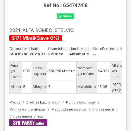
Ref No :
654747418
2021
ALFA ROMEO
STELVIO
$
171
Mbali
(
Save
0
%)
Odometer
Usajili
Uhamishaji
Uambukizaji
StoreDukahouse
69415km
2021/07
2200cc
Automatic
--
Aina
Mfano
Chasi
Nambari
ya
SUV
ZARPAHJ****
94922
wa
--
hapana
ya mfano
mwili
injini
Rangi
Abiria
5
Mlango
5
Mwelekeo
15.05
Bl
ya nje
Mkoba
Breki za kuzuia kufuli
Kuingia kwa mbali
Mfumo wa urambazaji
Magurudumu ya alloy
Viti vya ngozi
Viti vya nguvu