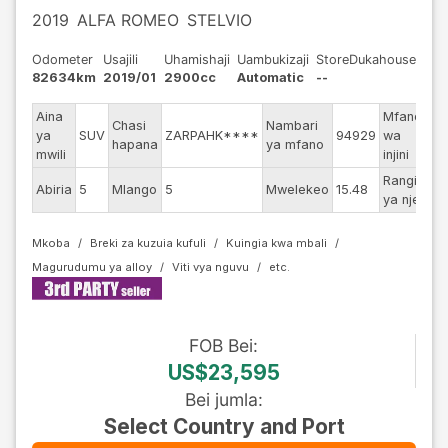
2019
ALFA ROMEO
STELVIO
Odometer
Usajili
Uhamishaji
Uambukizaji
StoreDukahouse
82634km
2019/01
2900cc
Automatic
--
Aina
Mfano
Chasi
Nambari
ya
SUV
ZARPAHK****
94929
wa
--
hapana
ya mfano
mwili
injini
Rangi
Abiria
5
Mlango
5
Mwelekeo
15.48
Wh
ya nje
Mkoba
Breki za kuzuia kufuli
Kuingia kwa mbali
Magurudumu ya alloy
Viti vya nguvu
FOB
Bei
:
US$23,595
Bei jumla
:
Select Country and Port