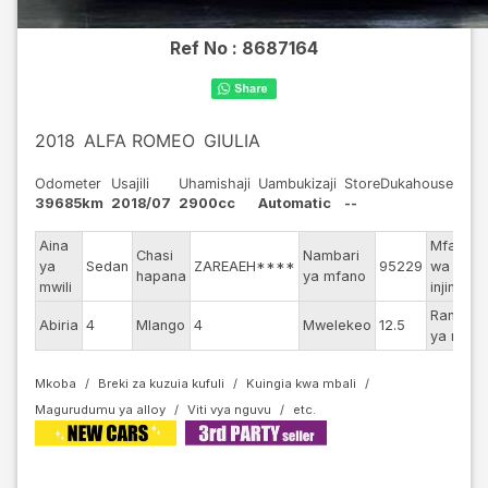
Ref No :
8687164
2018
ALFA ROMEO
GIULIA
Odometer
Usajili
Uhamishaji
Uambukizaji
StoreDukahouse
39685km
2018/07
2900cc
Automatic
--
Aina
Mfano
Chasi
Nambari
ya
Sedan
ZAREAEH****
95229
wa
-
hapana
ya mfano
mwili
injini
Rangi
Abiria
4
Mlango
4
Mwelekeo
12.5
P
ya nje
Mkoba
Breki za kuzuia kufuli
Kuingia kwa mbali
Magurudumu ya alloy
Viti vya nguvu