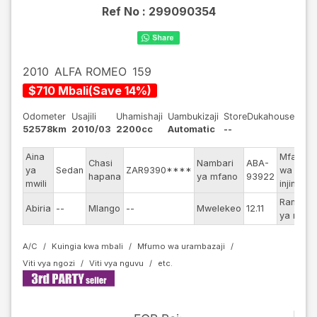
Ref No :
299090354
2010
ALFA ROMEO
159
$
710
Mbali
(
Save
14
%)
Odometer
Usajili
Uhamishaji
Uambukizaji
StoreDukahouse
52578km
2010/03
2200cc
Automatic
--
Aina
Mfano
Chasi
Nambari
ABA-
ya
Sedan
ZAR9390****
wa
hapana
ya mfano
93922
mwili
injini
Rangi
Abiria
--
Mlango
--
Mwelekeo
12.11
ya nje
A/C
Kuingia kwa mbali
Mfumo wa urambazaji
Viti vya ngozi
Viti vya nguvu