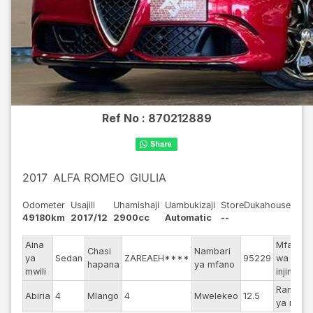
Ref No :
870212889
2017
ALFA ROMEO
GIULIA
Odometer
Usajili
Uhamishaji
Uambukizaji
StoreDukahouse
49180km
2017/12
2900cc
Automatic
--
Aina
Mfano
Chasi
Nambari
ya
Sedan
ZAREAEH****
95229
wa
-
hapana
ya mfano
mwili
injini
Rangi
Abiria
4
Mlango
4
Mwelekeo
12.5
ya nje