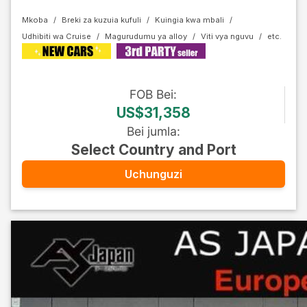
Mkoba
Breki za kuzuia kufuli
Kuingia kwa mbali
Udhibiti wa Cruise
Magurudumu ya alloy
Viti vya nguvu
FOB
Bei
:
US$31,358
Bei jumla
:
Select Country and Port
Uchunguzi