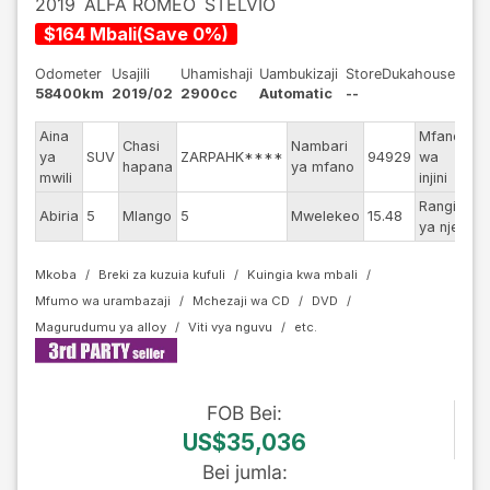
2019
ALFA ROMEO
STELVIO
$
164
Mbali
(
Save
0
%)
Odometer
Usajili
Uhamishaji
Uambukizaji
StoreDukahouse
58400km
2019/02
2900cc
Automatic
--
Aina
Mfano
Chasi
Nambari
ya
SUV
ZARPAHK****
94929
wa
--
hapana
ya mfano
mwili
injini
Rangi
Abiria
5
Mlango
5
Mwelekeo
15.48
Re
ya nje
Mkoba
Breki za kuzuia kufuli
Kuingia kwa mbali
Mfumo wa urambazaji
Mchezaji wa CD
DVD
Magurudumu ya alloy
Viti vya nguvu
FOB
Bei
:
US$35,036
Bei jumla
: