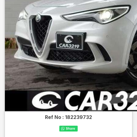
Ref No :
182239732