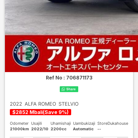
Ref No :
706871173
2022
ALFA ROMEO
STELVIO
$
2852
Mbali
(
Save
9
%)
Odometer
Usajili
Uhamishaji
Uambukizaji
StoreDukahouse
21000km
2022/10
2200cc
Automatic
--