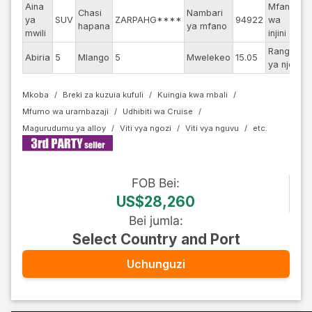
Aina
Mfano
Chasi
Nambari
ya
SUV
ZARPAHG****
94922
wa
--
hapana
ya mfano
mwili
injini
Rangi
Abiria
5
Mlango
5
Mwelekeo
15.05
Re
ya nje
Mkoba
Breki za kuzuia kufuli
Kuingia kwa mbali
Mfumo wa urambazaji
Udhibiti wa Cruise
Magurudumu ya alloy
Viti vya ngozi
Viti vya nguvu
FOB
Bei
:
US$28,260
Bei jumla
:
Select Country and Port
Uchunguzi