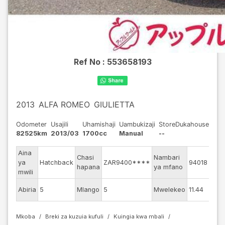
Ref No :
553658193
2013
ALFA ROMEO
GIULIETTA
Odometer
Usajili
Uhamishaji
Uambukizaji
StoreDukahouse
82525km
2013/03
1700cc
Manual
--
Aina
Mfa
Chasi
Nambari
ya
Hatchback
ZAR9400****
94018
wa
hapana
ya mfano
mwili
injini
Rang
Abiria
5
Mlango
5
Mwelekeo
11.44
ya n
Mkoba
Breki za kuzuia kufuli
Kuingia kwa mbali