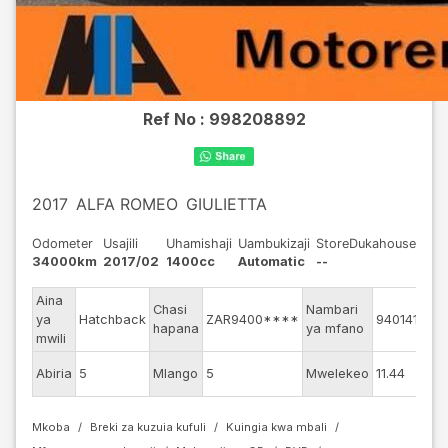
Ref No :
998208892
2017
ALFA ROMEO
GIULIETTA
Odometer
Usajili
Uhamishaji
Uambukizaji
StoreDukahouse
34000km
2017/02
1400cc
Automatic
--
Aina
Mf
Chasi
Nambari
ya
Hatchback
ZAR9400****
940141
wa
hapana
ya mfano
mwili
injin
Ran
Abiria
5
Mlango
5
Mwelekeo
11.44
ya 
Mkoba
Breki za kuzuia kufuli
Kuingia kwa mbali