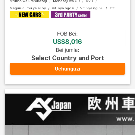
Mfumo wa urambazaji
Mchezaji wa CD
DVD
Magurudumu ya alloy
Viti vya ngozi
Viti vya nguvu
FOB
Bei
:
US$8,016
Bei jumla
:
Select Country and Port
Uchunguzi