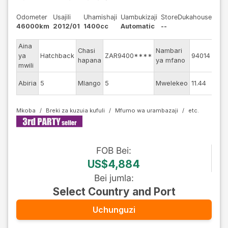
Odometer
Usajili
Uhamishaji
Uambukizaji
StoreDukahouse
46000km
2012/01
1400cc
Automatic
--
Aina
Mfa
Chasi
Nambari
ya
Hatchback
ZAR9400****
94014
wa
hapana
ya mfano
mwili
injini
Rang
Abiria
5
Mlango
5
Mwelekeo
11.44
ya n
Mkoba
Breki za kuzuia kufuli
Mfumo wa urambazaji
FOB
Bei
:
US$4,884
Bei jumla
:
Select Country and Port
Uchunguzi