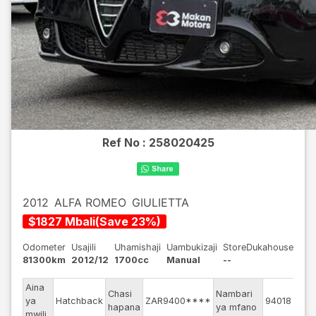
Ref No :
258020425
2012
ALFA ROMEO
GIULIETTA
$
1827
Mbali
(
Save
23
%)
Odometer
Usajili
Uhamishaji
Uambukizaji
StoreDukahouse
81300km
2012/12
1700cc
Manual
--
Aina
Mfa
Chasi
Nambari
ya
Hatchback
ZAR9400****
94018
wa
hapana
ya mfano
mwili
injini