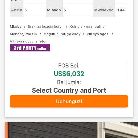
Rang
Abiria
5
Mlango
5
Mwelekeo
11.44
ya n
Mkoba
Breki za kuzuia kufuli
Kuingia kwa mbali
Mchezaji wa CD
Magurudumu ya alloy
Viti vya ngozi
Viti vya nguvu
FOB
Bei
:
US$6,032
Bei jumla
:
Select Country and Port
Uchunguzi